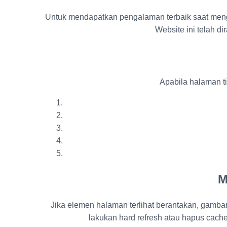
Untuk mendapatkan pengalaman terbaik saat me
Website ini telah d
Apabila halaman t
M
Jika elemen halaman terlihat berantakan, gambar
lakukan hard refresh atau hapus cach