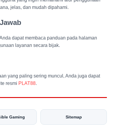
hana, jelas, dan mudah dipahami.
 Jawab
u, Anda dapat membaca panduan pada halaman
unaan layanan secara bijak.
aan yang paling sering muncul, Anda juga dapat
ite resmi
PLAT88
.
ible Gaming
Sitemap