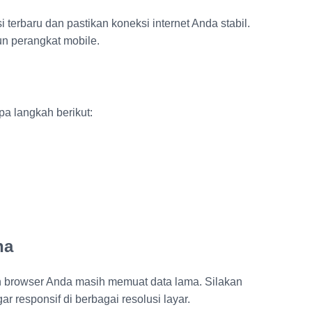
i terbaru dan pastikan koneksi internet Anda stabil.
un perangkat mobile.
a langkah berikut:
na
nan browser Anda masih memuat data lama. Silakan
ar responsif di berbagai resolusi layar.