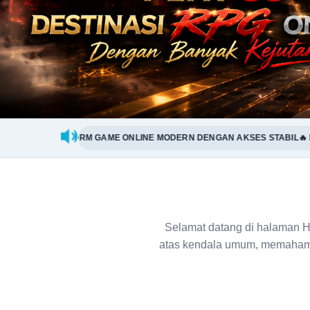
AT88 | PLATFORM GAME ONLINE MODERN DENGAN AKSES STABIL
🔥 EVEN
Selamat datang di halaman 
atas kendala umum, memahami 