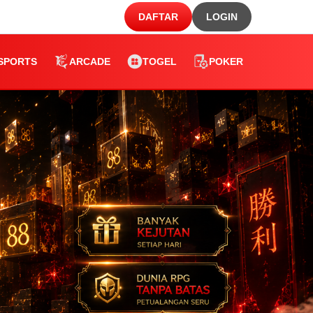
DAFTAR
LOGIN
SPORTS
ARCADE
TOGEL
POKER