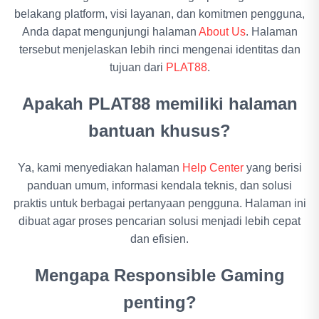
belakang platform, visi layanan, dan komitmen pengguna,
Anda dapat mengunjungi halaman
About Us
. Halaman
tersebut menjelaskan lebih rinci mengenai identitas dan
tujuan dari
PLAT88
.
Apakah PLAT88 memiliki halaman
bantuan khusus?
Ya, kami menyediakan halaman
Help Center
yang berisi
panduan umum, informasi kendala teknis, dan solusi
praktis untuk berbagai pertanyaan pengguna. Halaman ini
dibuat agar proses pencarian solusi menjadi lebih cepat
dan efisien.
Mengapa Responsible Gaming
penting?