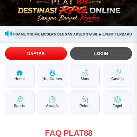
ATFORM GAME ONLINE MODERN DENGAN AKSES STABIL
🔥 EVENT TERBARU • BO
DAFTAR
LOGIN
Home
Hot Games
Slots
Casino
Sports
Arcade
Poker
Togel
FAQ PLAT88