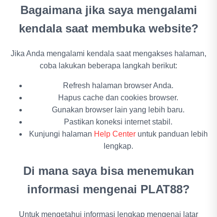
Bagaimana jika saya mengalami
kendala saat membuka website?
Jika Anda mengalami kendala saat mengakses halaman,
coba lakukan beberapa langkah berikut:
Refresh halaman browser Anda.
Hapus cache dan cookies browser.
Gunakan browser lain yang lebih baru.
Pastikan koneksi internet stabil.
Kunjungi halaman
Help Center
untuk panduan lebih
lengkap.
Di mana saya bisa menemukan
informasi mengenai PLAT88?
Untuk mengetahui informasi lengkap mengenai latar