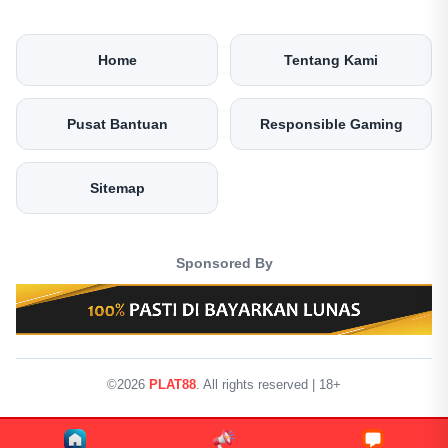
Home
Tentang Kami
Pusat Bantuan
Responsible Gaming
Sitemap
Sponsored By
©2026
PLAT88
. All rights reserved | 18+