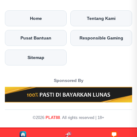
Home
Tentang Kami
Pusat Bantuan
Responsible Gaming
Sitemap
Sponsored By
©2026
PLAT88
. All rights reserved | 18+