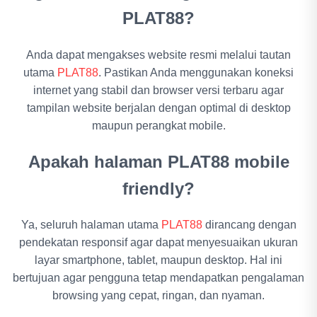
PLAT88?
Anda dapat mengakses website resmi melalui tautan
utama
PLAT88
. Pastikan Anda menggunakan koneksi
internet yang stabil dan browser versi terbaru agar
tampilan website berjalan dengan optimal di desktop
maupun perangkat mobile.
Apakah halaman PLAT88 mobile
friendly?
Ya, seluruh halaman utama
PLAT88
dirancang dengan
pendekatan responsif agar dapat menyesuaikan ukuran
layar smartphone, tablet, maupun desktop. Hal ini
bertujuan agar pengguna tetap mendapatkan pengalaman
browsing yang cepat, ringan, dan nyaman.