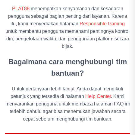
PLAT88
menempatkan kenyamanan dan kesadaran
pengguna sebagai bagian penting dari layanan. Karena
itu, kami menyediakan halaman
Responsible Gaming
untuk membantu pengguna memahami pentingnya kontrol
diri, pengelolaan waktu, dan penggunaan platform secara
bijak.
Bagaimana cara menghubungi tim
bantuan?
Untuk pertanyaan lebih lanjut, Anda dapat mengikuti
petunjuk yang tersedia di halaman
Help Center
. Kami
menyarankan pengguna untuk membaca halaman FAQ ini
terlebih dahulu agar bisa menemukan jawaban secara
cepat sebelum menghubungi tim bantuan.