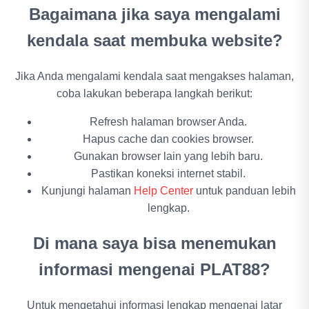
Bagaimana jika saya mengalami
kendala saat membuka website?
Jika Anda mengalami kendala saat mengakses halaman,
coba lakukan beberapa langkah berikut:
Refresh halaman browser Anda.
Hapus cache dan cookies browser.
Gunakan browser lain yang lebih baru.
Pastikan koneksi internet stabil.
Kunjungi halaman
Help Center
untuk panduan lebih
lengkap.
Di mana saya bisa menemukan
informasi mengenai PLAT88?
Untuk mengetahui informasi lengkap mengenai latar